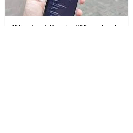
10 Cara Ampuh Mengatasi HP Xiaomi Lemot
(Dijamin Ngebut!)
Mikrobest
2025/3/21
RECENT POST
Cara Memilih Paket Sewa Printer Kantor
yang Tepat
2026/8/6
Découvrez Buket Express Bali : Le fleuriste de
confiance pour une livraison rapide de fleurs