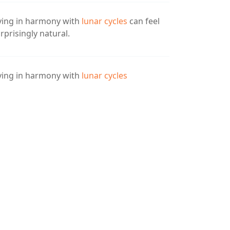
ving in harmony with
lunar cycles
can feel
rprisingly natural.
ving in harmony with
lunar cycles