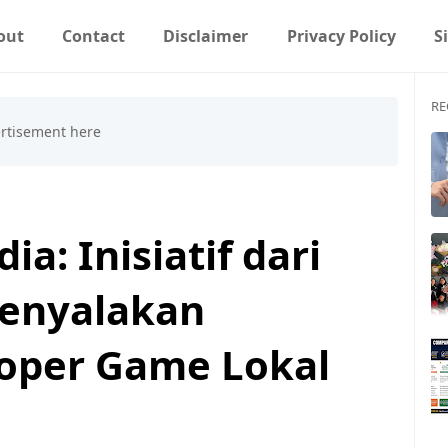
out
Contact
Disclaimer
Privacy Policy
S
RE
a: Inisiatif dari
enyalakan
oper Game Lokal