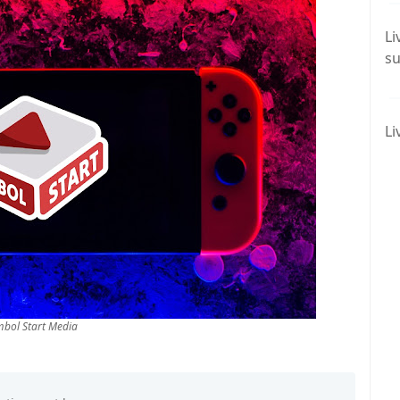
Li
su
Li
bol Start Media