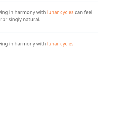
ving in harmony with
lunar cycles
can feel
rprisingly natural.
ving in harmony with
lunar cycles