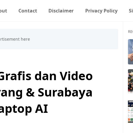
out
Contact
Disclaimer
Privacy Policy
S
RE
rafis dan Video
erang & Surabaya
ptop AI