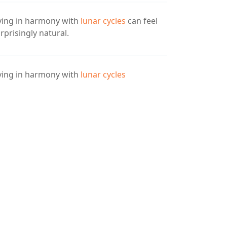
ving in harmony with
lunar cycles
can feel
rprisingly natural.
ving in harmony with
lunar cycles