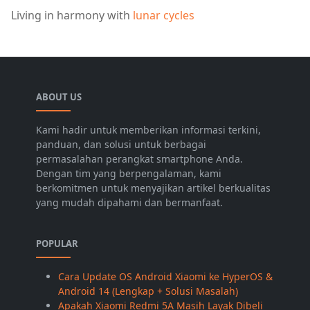
Living in harmony with
lunar cycles
ABOUT US
Kami hadir untuk memberikan informasi terkini,
panduan, dan solusi untuk berbagai
permasalahan perangkat smartphone Anda.
Dengan tim yang berpengalaman, kami
berkomitmen untuk menyajikan artikel berkualitas
yang mudah dipahami dan bermanfaat.
POPULAR
Cara Update OS Android Xiaomi ke HyperOS &
Android 14 (Lengkap + Solusi Masalah)
Apakah Xiaomi Redmi 5A Masih Layak Dibeli