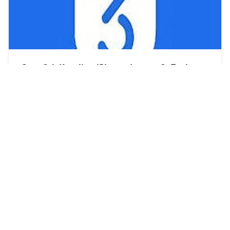
Cara Cek Keaslian iPhone dengan 3uTools
Lewat HP (Panduan Lengkap!)
Mikrobest
2025/2/27
RECENT POST
Cara Memilih Paket Sewa Printer Kantor
yang Tepat
2026/8/6