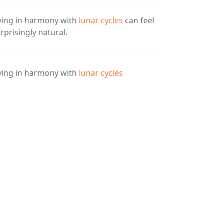
ving in harmony with
lunar cycles
can feel
rprisingly natural.
ving in harmony with
lunar cycles