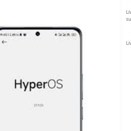
Li
su
Li