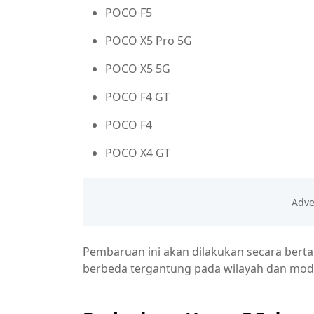
POCO F5
POCO X5 Pro 5G
POCO X5 5G
POCO F4 GT
POCO F4
POCO X4 GT
Pembaruan ini akan dilakukan secara berta
berbeda tergantung pada wilayah dan mod