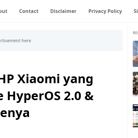
out
Contact
Disclaimer
Privacy Policy
S
RE
HP Xiaomi yang
 HyperOS 2.0 &
tenya